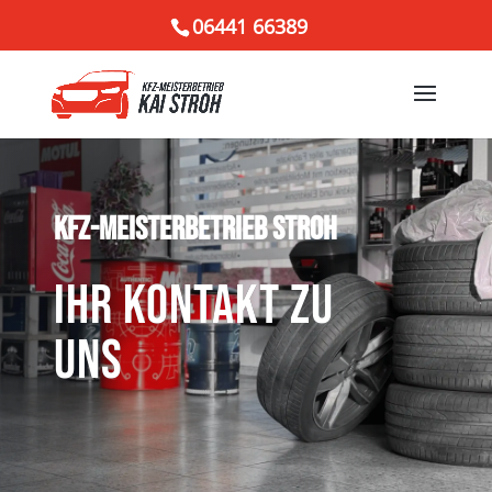
06441 66389
KFZ-MEISTERBETRIEB STROH
IHR KONTAKT ZU
UNS